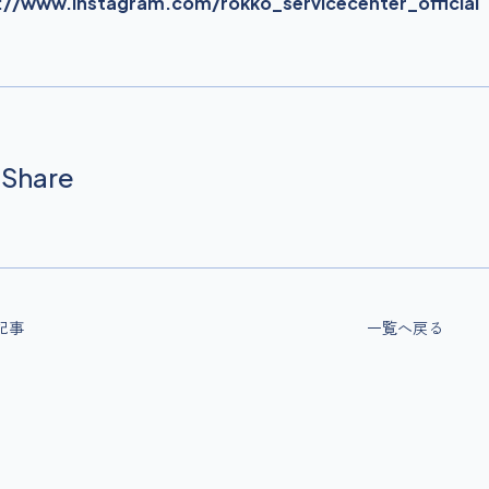
://www.instagram.com/rokko_servicecenter_official
Share
記事
一覧へ戻る