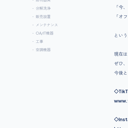
照明器具
「今、
分解洗浄
「オフ
販売設置
メンテナンス
OA/IT機器
という
工事
空調機器
現在はT
ぜひ、
今後と
◇TikT
www.t
◇Ins