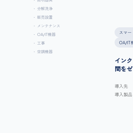
照明器具
分解洗浄
販売設置
メンテナンス
スマー
OA/IT機器
OA/I
工事
空調機器
インク
間をゼ
導入先
導入製品