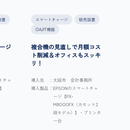
設置
スマートチャージ
販売設置
OA/IT機器
ージ
複合機の見直しで月額コス
ト削減＆オフィスもスッキ
リ！
トチャ
導入先
大阪市 会計事務所
X】
導入製品
EPSONのスマートチャ
ージ【PX-
M8000FX（カセット2
段モデル）】・プリンタ
ー台