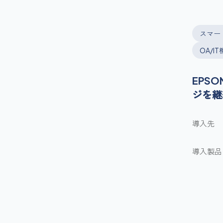
スマー
OA/I
EPS
ジを継
導入先
導入製品