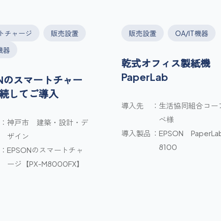
トチャージ
販売設置
販売設置
OA/IT機器
T機器
乾式オフィス製紙機
PaperLab
ONのスマートチャー
続してご導入
導入先
生活協同組合コー
べ様
神戸市 建築・設計・デ
導入製品
EPSON PaperLa
ザイン
8100
EPSONのスマートチャ
ージ【PX-M8000FX】