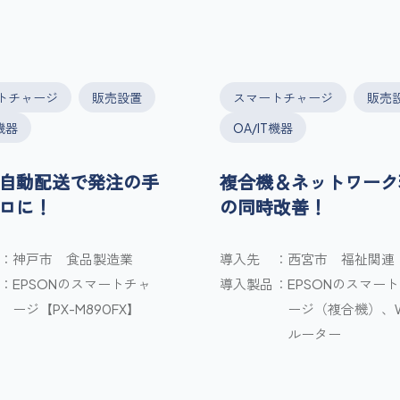
トチャージ
販売設置
スマートチャージ
販売
T機器
OA/IT機器
自動配送で発注の手
複合機＆ネットワーク
ロに！
の同時改善！
神戸市 食品製造業
導入先
西宮市 福祉関連
EPSONのスマートチャ
導入製品
EPSONのスマー
ージ【PX-M890FX】
ージ（複合機）、Wi
ルーター