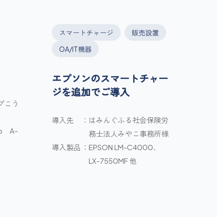
スマートチャージ
販売設置
OA/IT機器
エプソンのスマートチャー
ジを追加でご導入
プこう
導入先
はみんぐふる社会保険労
b A-
務士法人みやこ事務所様
導入製品
EPSON LM-C4000、
LX-7550MF 他