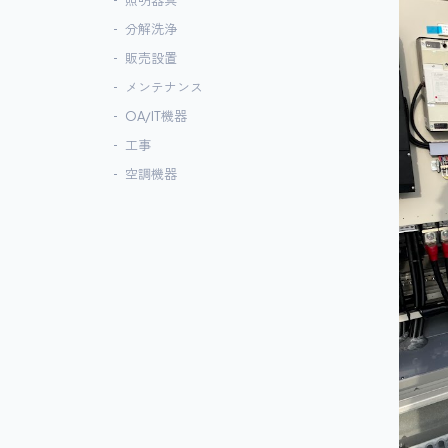
照明器具
分解洗浄
販売設置
メンテナンス
OA/IT機器
工事
空調機器