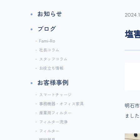
お知らせ
2024.1
ブログ
塩
Fami-Ro
社長コラム
スタッフコラム
お役立ち情報
お客様事例
スマートチャージ
事務機器・オフィス家具
明石市
産業用フィルター
ました
フィルター洗浄
フィルター