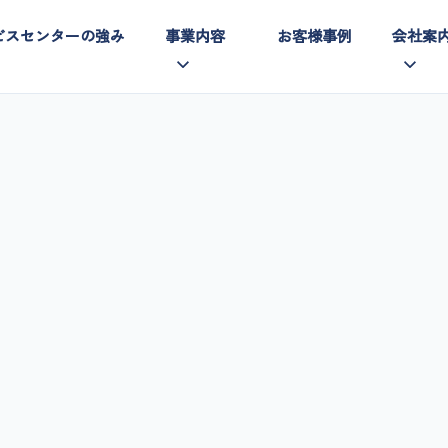
本文までスキップする
ビスセンターの強み
事業内容
お客様事例
会社案
取り扱い製品
ごあいさつ
数
メンテナンスサポート
経営理念
1
各種工事
沿革
イ
会社概要
募
サステナビリティ
採
事務所一覧