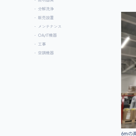
照明器具
分解洗浄
販売設置
メンテナンス
OA/IT機器
工事
空調機器
6mの