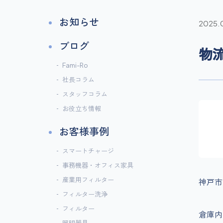
お知らせ
2025.
ブログ
物
Fami-Ro
社長コラム
スタッフコラム
お役立ち情報
お客様事例
スマートチャージ
事務機器・オフィス家具
産業用フィルター
神戸市
フィルター洗浄
フィルター
倉庫内