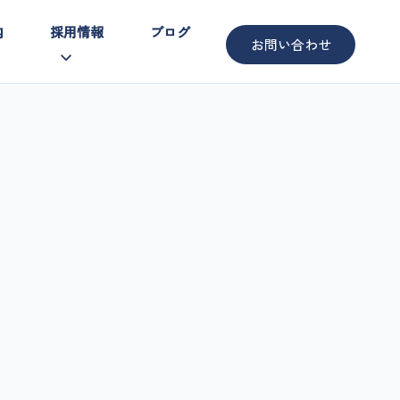
内
採用情報
ブログ
お問い合わせ
字で見る
日のスケジュール
ンタビュー
集要項
用エントリー